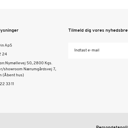
lysninger
Tilmeld dig vores nyhedsbr
vin ApS
Indtast e-mail
2 24
ion:Nymøllevej 50, 2800 Kgs.
er/showroom Nærumgårdsvej 7,
 (Åbent hus)
22 33 11
Persondatapoli