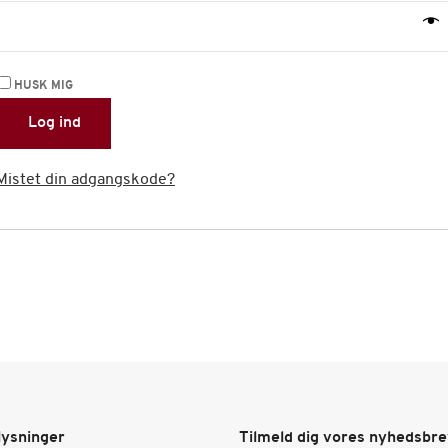
HUSK MIG
Log ind
Mistet din adgangskode?
lysninger
Tilmeld dig vores nyhedsbr