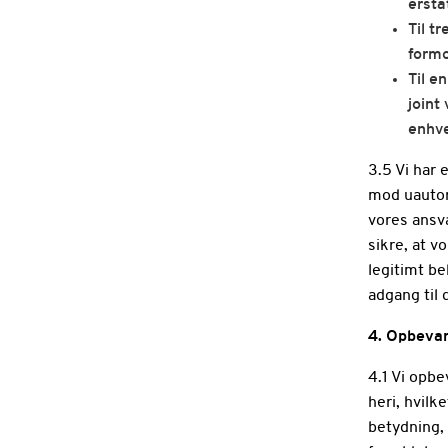
ersta
Til t
formo
Til e
joint
enhve
3.5 Vi har 
mod uautori
vores ansva
sikre, at 
legitimt b
adgang til 
4. Opbeva
4.1 Vi opbe
heri, hvilk
betydning,