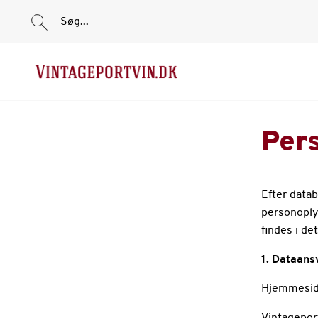
Søg...
Pers
Efter data
personoply
findes i de
1. Dataans
Hjemmeside