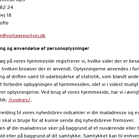
tvin.dk ApS
 82 24
ej 18
ofte
in@vintageportvin.dk
ing og anvendelse af personoplysninger
øg på vores hjemmeside registrerer vi, hvilke sider der er bes
g hvilken browser der er anvendt. Oplysningerne anvendes i fo
ng af driften samt til udarbejdelse af statistik, som blandt and
at forbedre opbygningen af hjemmesiden, idet vi i videst mulig
er oplysningerne. Ved brug af vores hjemmeside, har vi i øvri
tik:
/cookies/
.
melding til vores nyhedsbrev indsamler vi din mailadresse og e
e skal vi bruge for at kunne sende dig nyhedsbreve fremover.
en af din mailadresse sker på baggrund af et nuværende eller t
ld eller på baggrund af dit samtykke. Samtykket kan til enhver