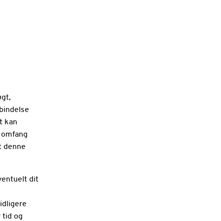
øgt,
rbindelse
et kan
t omfang
gt denne
ventuelt dit
idligere
 tid og