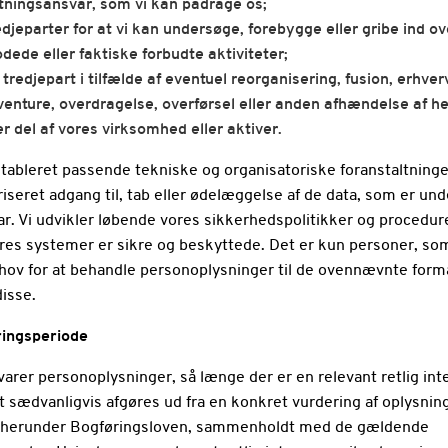
tningsansvar, som vi kan pådrage os;
redjeparter for at vi kan undersøge, forebygge eller gribe ind ov
dede eller faktiske forbudte aktiviteter;
n tredjepart i tilfælde af eventuel reorganisering, fusion, erhver
 venture, overdragelse, overførsel eller anden afhændelse af he
r del af vores virksomhed eller aktiver.
etableret passende tekniske og organisatoriske foranstaltninger
seret adgang til, tab eller ødelæggelse af de data, som er und
r. Vi udvikler løbende vores sikkerhedspolitikker og procedure
vores systemer er sikre og beskyttede. Det er kun personer, so
ehov for at behandle personoplysninger til de ovennævnte formå
disse.
ringsperiode
varer personoplysninger, så længe der er en relevant retlig in
et sædvanligvis afgøres ud fra en konkret vurdering af oplysni
 herunder Bogføringsloven, sammenholdt med de gældende