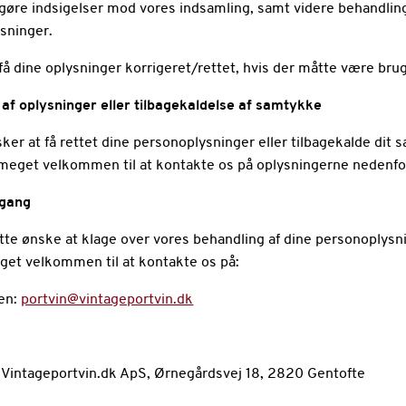
t gøre indsigelser mod vores indsamling, samt videre behandling
sninger.
t få dine oplysninger korrigeret/rettet, hvis der måtte være brug
 af oplysninger eller tilbagekaldelse af samtykke
ker at få rettet dine personoplysninger eller tilbagekalde dit 
d meget velkommen til at kontakte os på oplysningerne nedenfor
dgang
tte ønske at klage over vores behandling af dine personoplysni
eget velkommen til at kontakte os på:
en:
portvin@vintageportvin.dk
l: Vintageportvin.dk ApS, Ørnegårdsvej 18, 2820 Gentofte