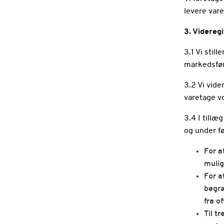
levere varen
3. Videreg
3.1 Vi stil
markedsfør
3.2 Vi vide
varetage vo
3.4 I tillæ
og under 
For a
mulig
For a
begræ
fra o
Til t