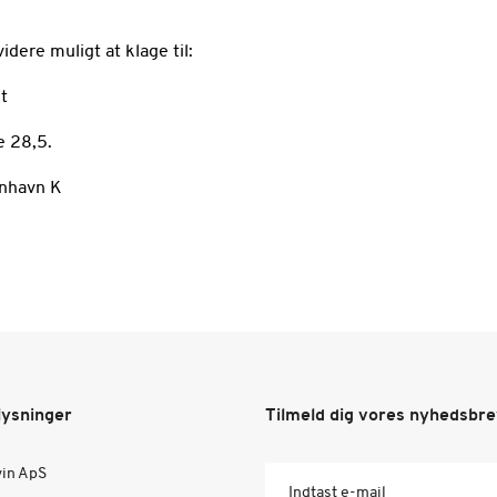
idere muligt at klage til:
et
 28,5.
nhavn K
lysninger
Tilmeld dig vores nyhedsbr
vin ApS
Indtast e-mail