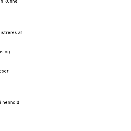
gen kunne
istreres af
is og
læser
 i henhold