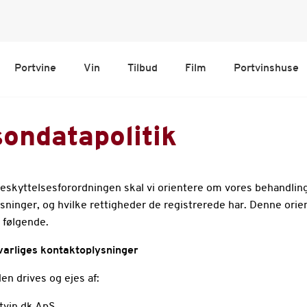
Portvine
Vin
Tilbud
Film
Portvinshuse
ondatapolitik
beskyttelsesforordningen skal vi orientere om vores behandling
sninger, og hvilke rettigheder de registrerede har. Denne orie
t følgende.
varliges kontaktoplysninger
n drives og ejes af: