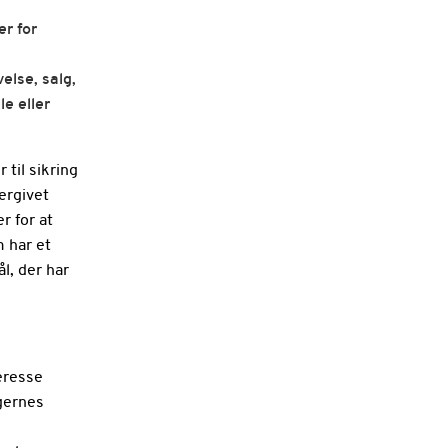
er for
velse, salg,
le eller
 til sikring
ergivet
r for at
m har et
l, der har
teresse
ngernes