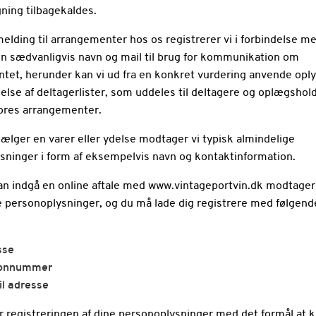
ning tilbagekaldes.
melding til arrangementer hos os registrerer vi i forbindelse m
en sædvanligvis navn og mail til brug for kommunikation om
tet, herunder kan vi ud fra en konkret vurdering anvende opl
delse af deltagerlister, som uddeles til deltagere og oplægsho
ores arrangementer.
sælger en varer eller ydelse modtager vi typisk almindelige
sninger i form af eksempelvis navn og kontaktinformation.
kan indgå en online aftale med www.vintageportvin.dk modtager 
e personoplysninger, og du må lade dig registrere med følgend
sse
fonnummer
l adresse
er registreringen af dine personoplysninger med det formål at 