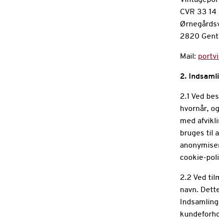
Vintagepor
CVR 33 14
Ørnegårdsv
2820 Gent
Mail:
portv
2. Indsaml
2.1 Ved bes
hvornår, o
med afvikli
bruges til 
anonymiser
cookie-poli
2.2 Ved til
navn. Dett
Indsamling
kundeforho