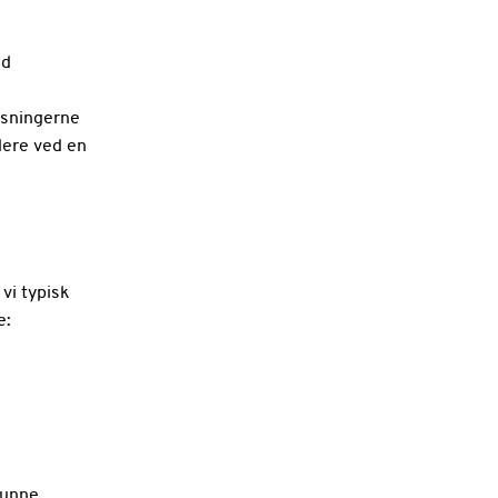
ed
ysningerne
ldere ved en
vi typisk
e:
kunne