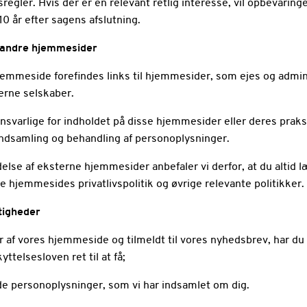
regler. Hvis der er en relevant retlig interesse, vil opbevarin
l 10 år efter sagens afslutning.
il andre hjemmesider
jemmeside forefindes links til hjemmesider, som ejes og admin
erne selskaber.
ansvarlige for indholdet på disse hjemmesider eller deres praks
 indsamling og behandling af personoplysninger.
else af eksterne hjemmesider anbefaler vi derfor, at du altid 
 hjemmesides privatlivspolitik og øvrige relevante politikker.
ttigheder
 af vores hjemmeside og tilmeldt til vores nyhedsbrev, har du
yttelsesloven ret til at få;
 de personoplysninger, som vi har indsamlet om dig.