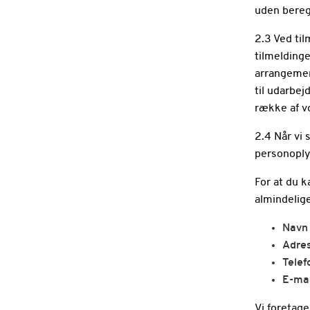
uden bereg
2.3 Ved til
tilmelding
arrangemen
til udarbej
række af v
2.4 Når vi 
personoply
For at du 
almindelig
Navn
Adre
Tele
E-mai
Vi foretag