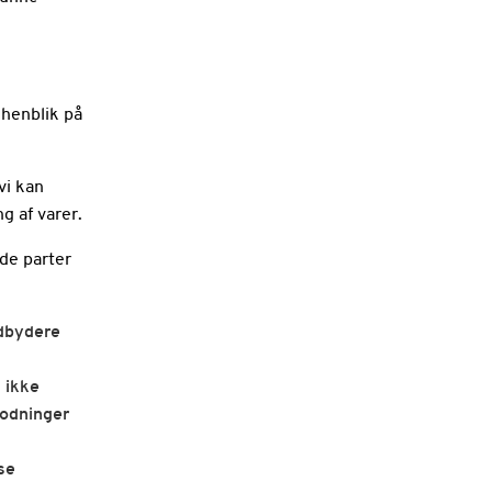
 henblik på
vi kan
g af varer.
nde parter
udbydere
n ikke
modninger
nse