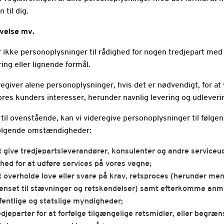
 til dig.
ivelse mv.
ler ikke personoplysninger til rådighed for nogen tredjepart med
ing eller lignende formål.
regiver alene personoplysninger, hvis det er nødvendigt, for at 
res kunders interesser, herunder navnlig levering og udleverin
g til ovenstående, kan vi videregive personoplysninger til følge
følgende omstændigheder:
t give tredjepartsleverandører, konsulenter og andre service
hed for at udføre services på vores vegne;
t overholde love eller svare på krav, retsproces (herunder me
nset til stævninger og retskendelser) samt efterkomme an
ffentlige og statslige myndigheder;
redjeparter for at forfølge tilgængelige retsmidler, eller begræ