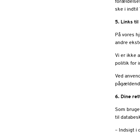
forældelses
ske i indti
5. Links t
På vores h
andre ekst
Vi er ikke 
politik for
Ved anvend
pågældende
6. Dine re
Som bruger
til databesk
– Indsigt i