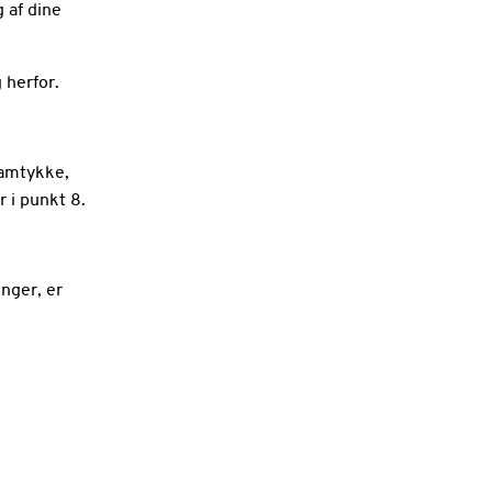
 af dine
 herfor.
samtykke,
 i punkt 8.
nger, er