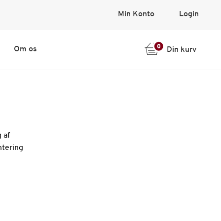
Min Konto
Login
0
Om os
Din kurv
 af
ntering