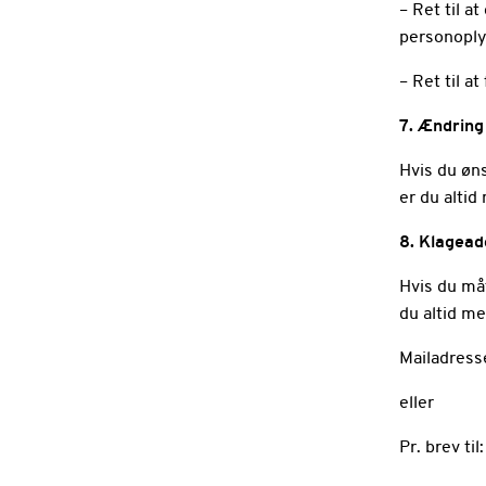
– Ret til a
personoply
– Ret til a
7. Ændring
Hvis du øns
er du alti
8. Klagea
Hvis du må
du altid m
Mailadress
eller
Pr. brev ti