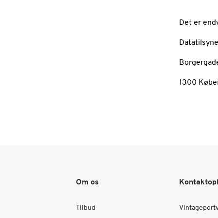
Det er endv
Datatilsyn
Borgergade
1300 Købe
Om os
Kontaktop
Tilbud
Vintageport