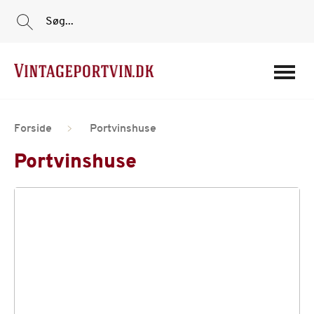
Søg...
Portvine
Forside
Portvinshuse
Vin
Portvinshuse
Tilbud
Film
Portvinshuse
Om os
Min Konto
Login