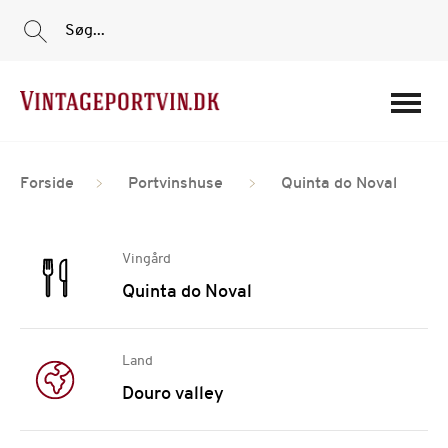
Søg...
Portvine
Forside
Portvinshuse
Quinta do Noval
Vin
Tilbud
Vingård
Film
Quinta do Noval
Portvinshuse
Om os
Land
Min Konto
Douro valley
Login