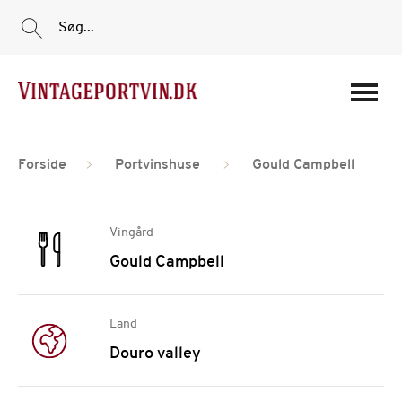
Søg...
Portvine
Forside
Portvinshuse
Gould Campbell
Vin
Tilbud
Vingård
Film
Gould Campbell
Portvinshuse
Om os
Land
Min Konto
Douro valley
Login