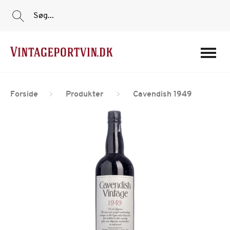
Søg...
Portvine
Forside
Produkter
Cavendish 1949
Vin
Tilbud
Film
Portvinshuse
Om os
Min Konto
Login