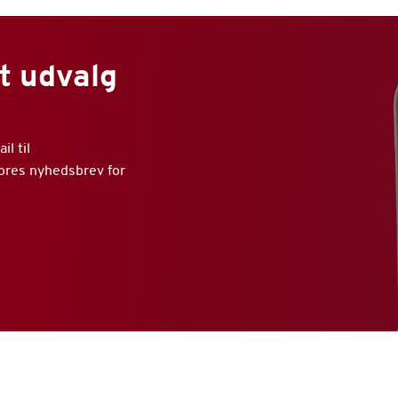
t udvalg
l til
vores nyhedsbrev for