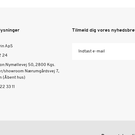
lysninger
Tilmeld dig vores nyhedsbr
vin ApS
Indtast e-mail
2 24
ion:Nymøllevej 50, 2800 Kgs.
er/showroom Nærumgårdsvej 7,
 (Åbent hus)
22 33 11