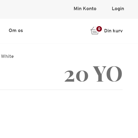
Min Konto
Login
0
Om os
Din kurv
 White
20 YO
e