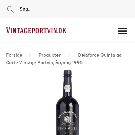
Søg...
Portvine
Forside
Produkter
Delaforce Quinta da
Vin
Corte Vintage Portvin, årgang 1995
Tilbud
Film
Portvinshuse
Om os
Min Konto
Login