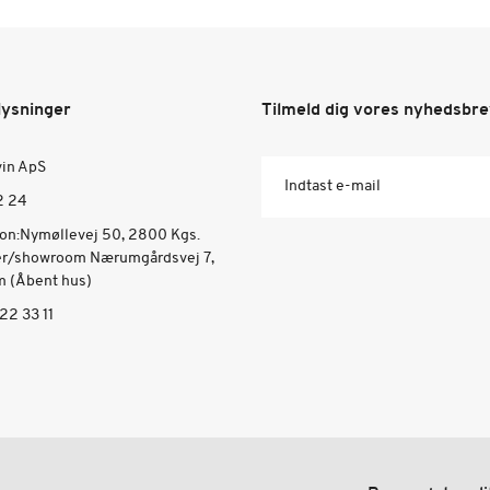
lysninger
Tilmeld dig vores nyhedsbr
vin ApS
Indtast e-mail
2 24
ion:Nymøllevej 50, 2800 Kgs.
er/showroom Nærumgårdsvej 7,
 (Åbent hus)
22 33 11