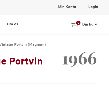
Min Konto
Login
0
Om os
Din kurv
 Vintage Portvin (Magnum)
1966
e Portvin