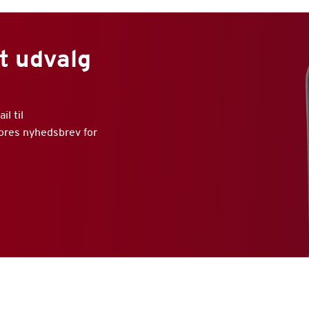
t udvalg
l til
vores nyhedsbrev for