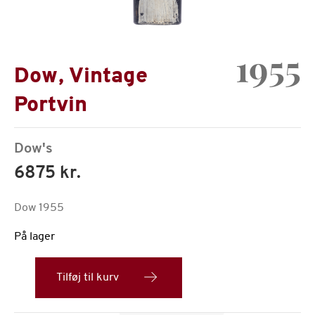
1955
Dow, Vintage
Portvin
Dow's
6875 kr.
Dow 1955
På lager
Dow,
årgang
Tilføj til kurv
1955
antal