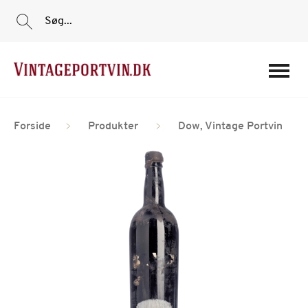
Søg...
Portvine
Forside
Produkter
Dow, Vintage Portvin
Vin
Tilbud
Film
Portvinshuse
Om os
Min Konto
Login