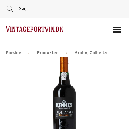
Søg...
Portvine
Forside
Produkter
Krohn, Colheita
Vin
Tilbud
Film
Portvinshuse
Om os
Min Konto
Login