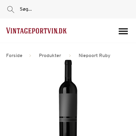
Søg...
Portvine
Forside
Produkter
Niepoort Ruby
Vin
Tilbud
Film
Portvinshuse
Om os
Min Konto
Login