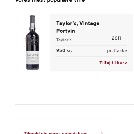
Vores mest populære vine
Taylor's, Vintage
Portvin
2011
Taylor's
950 kr.
pr. flaske
Tilføj til kurv
Tilmeld dig vores nyhedsbrev