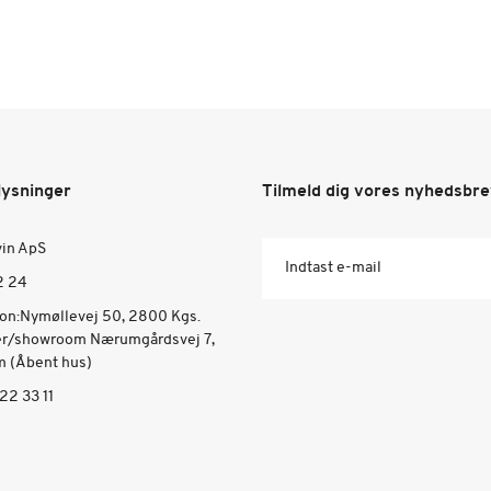
lysninger
Tilmeld dig vores nyhedsbr
vin ApS
Indtast e-mail
2 24
ion:Nymøllevej 50, 2800 Kgs.
er/showroom Nærumgårdsvej 7,
 (Åbent hus)
22 33 11