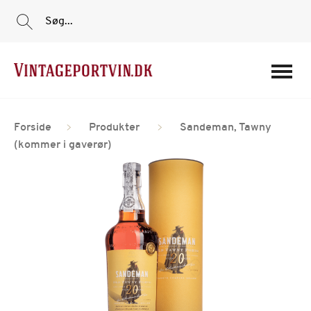
Søg...
Portvine
Forside
Produkter
Sandeman, Tawny
Vin
(kommer i gaverør)
Tilbud
Film
Portvinshuse
Om os
Min Konto
Login