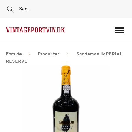
Søg...
Portvine
Forside
Produkter
Sandeman IMPERIAL
Vin
RESERVE
Tilbud
Film
Portvinshuse
Om os
Min Konto
Login