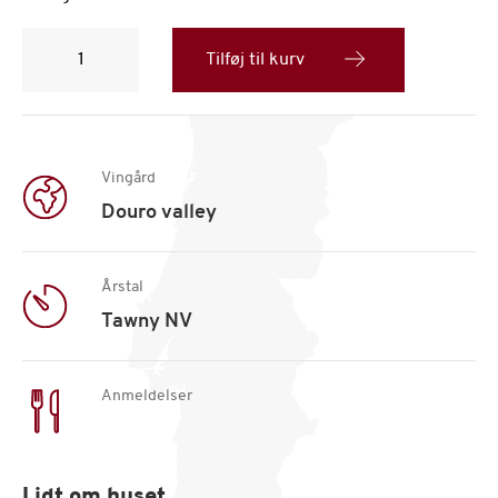
Sandeman
IMPERIAL
Tilføj til kurv
RESERVE
antal
Vingård
Douro valley
Årstal
Tawny NV
Anmeldelser
Lidt om huset