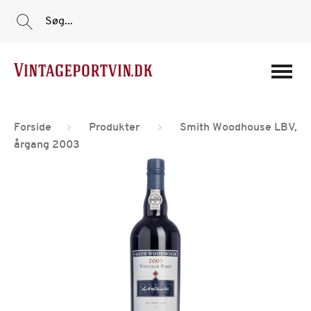
Søg...
Portvine
Forside
Produkter
Smith Woodhouse LBV,
Vin
årgang 2003
Tilbud
Film
Portvinshuse
Om os
Min Konto
Login