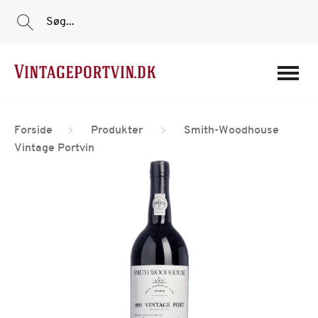
Søg...
Portvine
Forside
Produkter
Smith-Woodhouse
Vin
Vintage Portvin
Tilbud
Film
Portvinshuse
Om os
Min Konto
Login