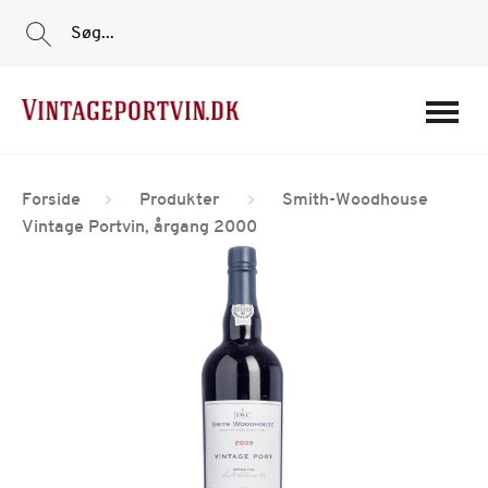
Søg...
Portvine
Forside
Produkter
Smith-Woodhouse
Vin
Vintage Portvin, årgang 2000
Tilbud
Film
Portvinshuse
Om os
Min Konto
Login