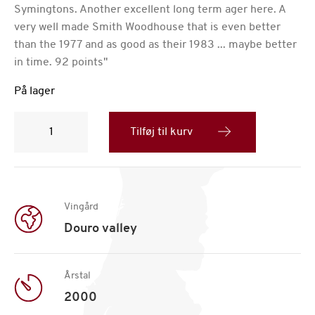
Symingtons. Another excellent long term ager here. A
very well made Smith Woodhouse that is even better
than the 1977 and as good as their 1983 ... maybe better
in time. 92 points"
På lager
Smith-
Woodhouse
Tilføj til kurv
Vintage
Portvin,
årgang
2000
antal
Vingård
Douro valley
Årstal
2000