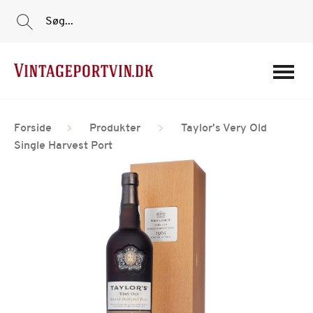
Søg...
Portvine
Forside
Produkter
Taylor's Very Old
Vin
Single Harvest Port
Tilbud
Film
Portvinshuse
Om os
Min Konto
Login