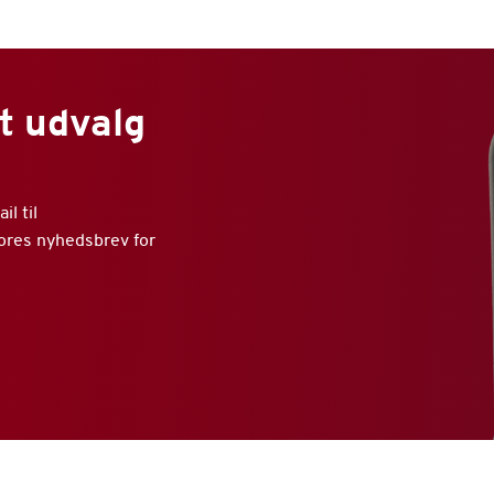
t udvalg
l til
vores nyhedsbrev for