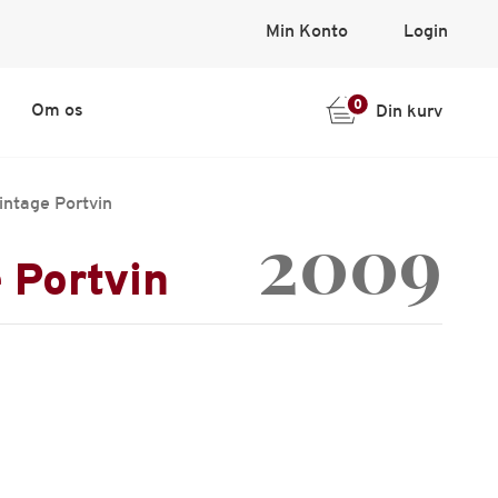
Min Konto
Login
0
Om os
Din kurv
Vintage Portvin
2009
e Portvin