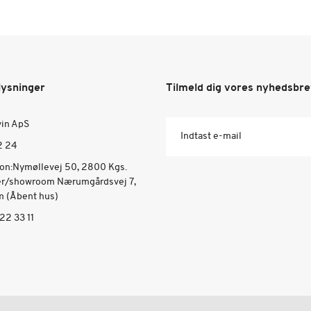
lysninger
Tilmeld dig vores nyhedsbr
vin ApS
Indtast e-mail
2 24
ion:Nymøllevej 50, 2800 Kgs.
er/showroom Nærumgårdsvej 7,
 (Åbent hus)
22 33 11