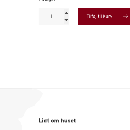
Taylor's
vintage
Tilføj til kurv
Portvin,
årgang
2009
antal
Lidt om huset