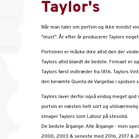
Taylor's
Når man taler om portvin og ikke mindst vint
"must". År efter år producerer Taylors noget
Portvinen er måske ikke altid den der vinder
Taylors altid blandt de bedste. Firmaet er o
Taylors først indtræder fra 1816. Taylors V
den berømte Quinta de Vargellas i spidsen s
Taylors laver derfor også endog meget god s
portvin er næsten helt sort og utilnærmelig
smager Taylors som Latour på stesolid.
De bedste årgange: Alle årgange - men speci
2000, 2003 & seneste med 2016, 2017 & 20