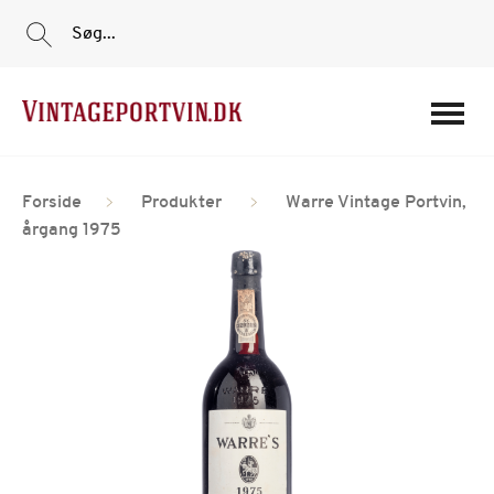
Søg...
Portvine
Forside
Produkter
Warre Vintage Portvin,
Vin
årgang 1975
Tilbud
Film
Portvinshuse
Om os
Min Konto
Login