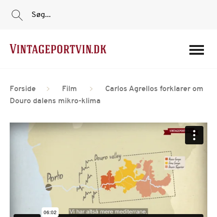
Søg...
Portvine
Forside
Film
Carlos Agrellos forklarer om
Vin
Douro dalens mikro-klima
Tilbud
Film
Portvinshuse
Om os
Min Konto
Login