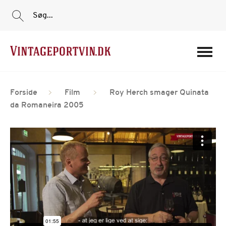
Søg...
Portvine
Forside
Film
Roy Herch smager Quinata
Vin
da Romaneira 2005
Tilbud
Film
Portvinshuse
Om os
Min Konto
Login