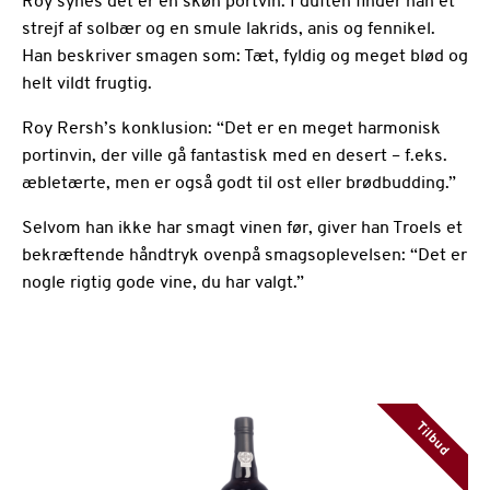
Roy synes det er en skøn portvin. I duften finder han et
strejf af solbær og en smule lakrids, anis og fennikel.
Han beskriver smagen som: Tæt, fyldig og meget blød og
helt vildt frugtig.
Roy Rersh’s konklusion: “Det er en meget harmonisk
portinvin, der ville gå fantastisk med en desert – f.eks.
æbletærte, men er også godt til ost eller brødbudding.”
Selvom han ikke har smagt vinen før, giver han Troels et
bekræftende håndtryk ovenpå smagsoplevelsen: “Det er
nogle rigtig gode vine, du har valgt.”
Tilbud