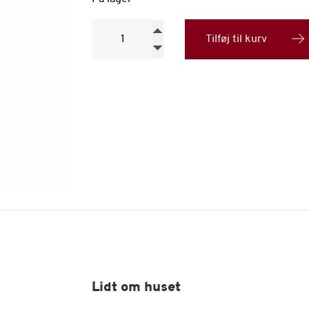
Dalva
Colheita
Tilføj til kurv
2000
antal
Lidt om huset