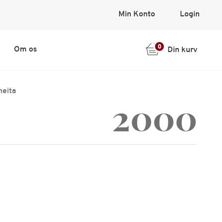
Min Konto
Login
0
Om os
Din kurv
heita
2000