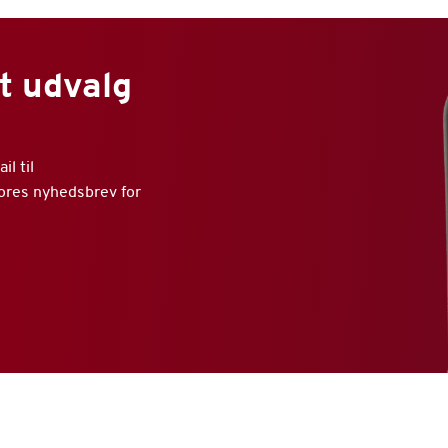
t udvalg
l til
vores nyhedsbrev for