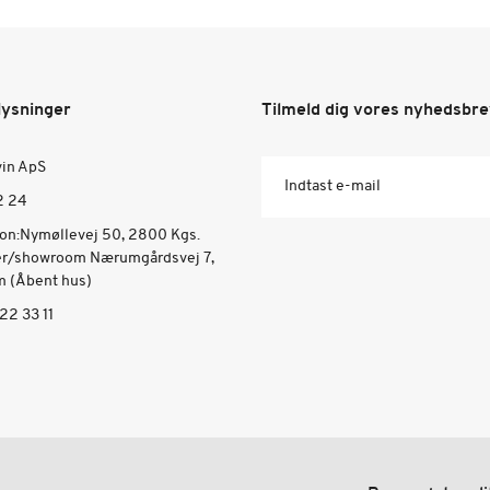
lysninger
Tilmeld dig vores nyhedsbr
vin ApS
Indtast e-mail
2 24
ion:Nymøllevej 50, 2800 Kgs.
er/showroom Nærumgårdsvej 7,
 (Åbent hus)
22 33 11