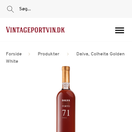
Søg...
Portvine
Forside
Produkter
Dalva, Colheita Golden
Vin
White
Tilbud
Film
Portvinshuse
Om os
Min Konto
Login