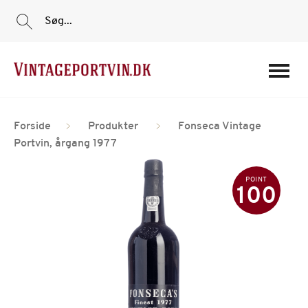
Søg...
Portvine
Forside
Produkter
Fonseca Vintage
Vin
Portvin, årgang 1977
Tilbud
POINT
Film
100
Portvinshuse
Om os
Min Konto
Login