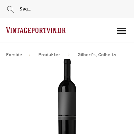
Søg...
Portvine
Forside
Produkter
Gilbert's, Colheita
Vin
Tilbud
Film
Portvinshuse
Om os
Min Konto
Login