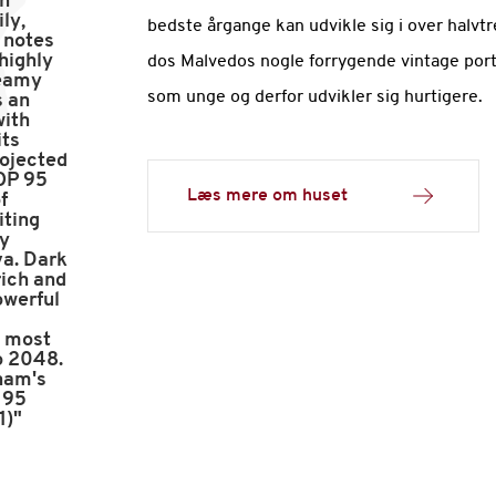
th
ily,
bedste årgange kan udvikle sig i over halvtr
s notes
 highly
dos Malvedos nogle forrygende vintage port
reamy
som unge og derfor udvikler sig hurtigere.
s an
with
its
rojected
OP 95
Læs mere om huset
f
iting
by
va. Dark
 rich and
owerful
a most
to 2048.
ham's
! 95
1)"