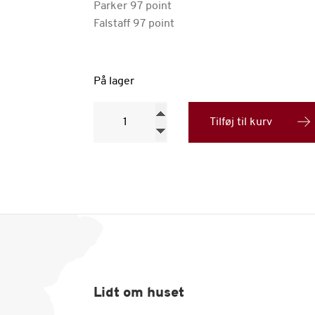
Parker 97 point
Falstaff 97 point
På lager
Graham's
Vintage
Tilføj til kurv
2007
antal
Lidt om huset