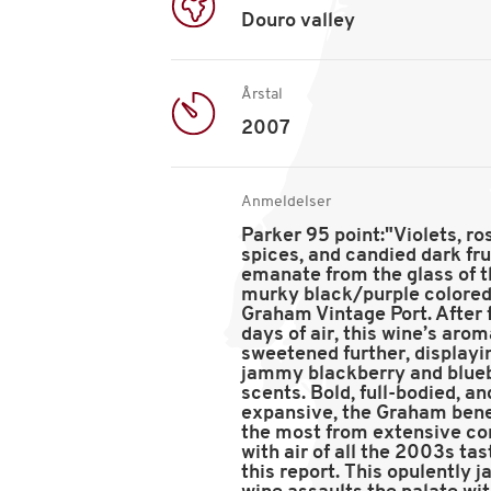
Douro valley
Årstal
2007
Anmeldelser
Parker 95 point:"Violets, ro
spices, and candied dark fru
emanate from the glass of 
murky black/purple colore
Graham Vintage Port. After 
days of air, this wine’s aro
sweetened further, displayi
jammy blackberry and blue
scents. Bold, full-bodied, an
expansive, the Graham bene
the most from extensive co
with air of all the 2003s tas
this report. This opulently