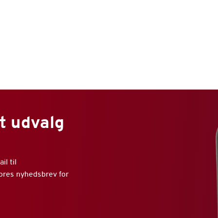
t udvalg
l til
vores nyhedsbrev for