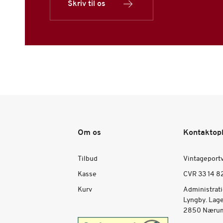
Skriv til os
Om os
Kontaktop
Tilbud
Vintageport
Kasse
CVR 33 14 8
Kurv
Administrat
Lyngby. Lag
2850 Nærum