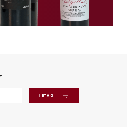
ev
Tilmeld