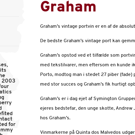
Graham
Graham's vintage portvin er en af de absolut
De bedste Graham's vintage port kan gemme
Graham's opstod ved et tilfælde som portvin
ses,
med tekstilvarer, men eftersom en kunde ikk
its
Porto, modtog man i stedet 27 piber (fade) p
the
d 2003
med stor succes og Graham's fik hurtigt opb
four
matics
ng
Graham's er i dag ejet af Symington Gruppen
berry
d
ejeres bedstefar, den unge skotte, Andrew 
fited
hos Graham's.
ntact
ted for
 jammy
Vinmarkerne på Quinta dos Malvedos udgør i