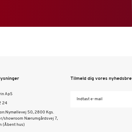
lysninger
Tilmeld dig vores nyhedsbr
vin ApS
Indtast e-mail
2 24
ion:Nymøllevej 50, 2800 Kgs.
er/showroom Nærumgårdsvej 7,
 (Åbent hus)