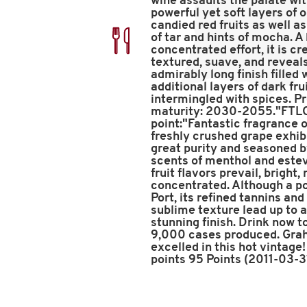
wine assaults the palate wi
powerful yet soft layers of o
candied red fruits as well a
of tar and hints of mocha. A
concentrated effort, it is c
textured, suave, and reveal
admirably long finish filled 
additional layers of dark fru
intermingled with spices. P
maturity: 2030-2055."FTL
point:"Fantastic fragrance o
freshly crushed grape exhib
great purity and seasoned 
scents of menthol and este
fruit flavors prevail, bright,
concentrated. Although a p
Port, its refined tannins and
sublime texture lead up to 
stunning finish. Drink now 
9,000 cases produced. Gra
excelled in this hot vintage
points 95 Points (2011-03-3