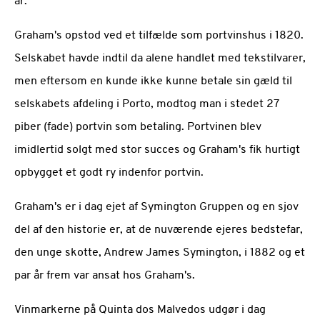
år.
Graham's opstod ved et tilfælde som portvinshus i 1820.
Selskabet havde indtil da alene handlet med tekstilvarer,
men eftersom en kunde ikke kunne betale sin gæld til
selskabets afdeling i Porto, modtog man i stedet 27
piber (fade) portvin som betaling. Portvinen blev
imidlertid solgt med stor succes og Graham's fik hurtigt
opbygget et godt ry indenfor portvin.
Graham's er i dag ejet af Symington Gruppen og en sjov
del af den historie er, at de nuværende ejeres bedstefar,
den unge skotte, Andrew James Symington, i 1882 og et
par år frem var ansat hos Graham's.
Vinmarkerne på Quinta dos Malvedos udgør i dag