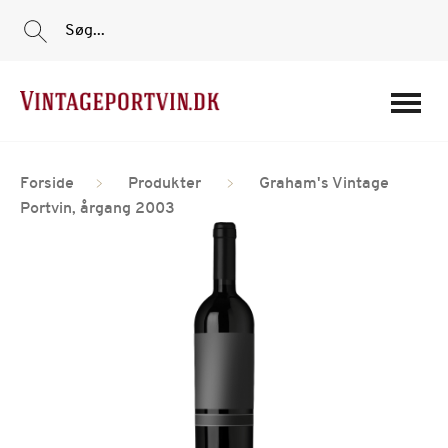
Søg...
Portvine
Forside
Produkter
Graham's Vintage
Vin
Portvin, årgang 2003
Tilbud
Film
Portvinshuse
Om os
Min Konto
Login