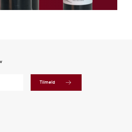
ev
Tilmeld