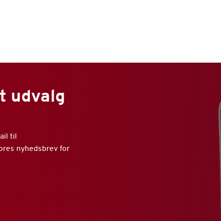
t udvalg
l til
vores nyhedsbrev for