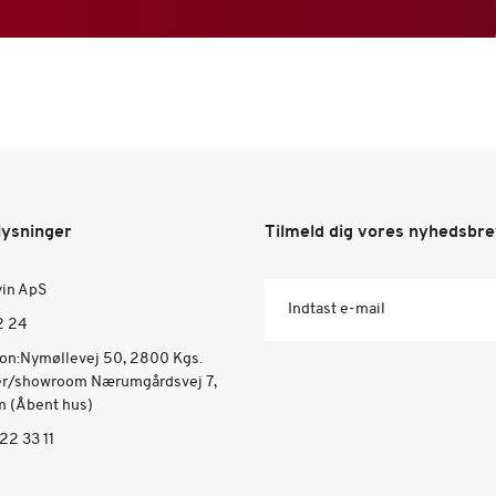
lysninger
Tilmeld dig vores nyhedsbr
vin ApS
Indtast e-mail
2 24
ion:Nymøllevej 50, 2800 Kgs.
er/showroom Nærumgårdsvej 7,
 (Åbent hus)
22 33 11