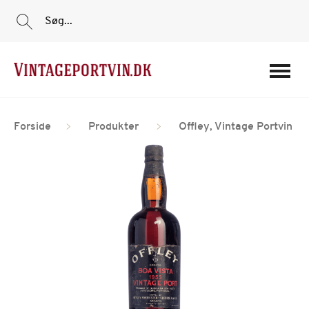
Søg...
Portvine
Forside
Produkter
Offley, Vintage Portvin
Vin
Tilbud
Film
Portvinshuse
Om os
Min Konto
Login