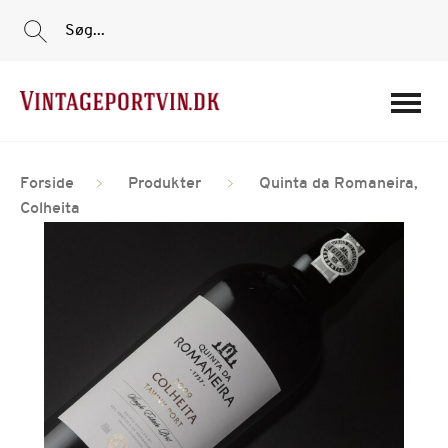
Søg...
Portvine
Forside
Produkter
Quinta da Romaneira,
Vin
Colheita
Tilbud
Film
Portvinshuse
Om os
Min Konto
Login