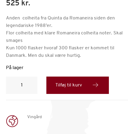
525 kr.
Anden colheita fra Quinta da Romaneira siden den
legendariske 1988'er.
Flor colheita med klare Romaneira colheita noter. Skal
smages
Kun 1000 flasker hvoraf 300 flasker er kommet til
Danmark. Men du skal være hurtig.
På lager
Quinta
da
Tilføj til kurv
Romaneira
Colheita
2009
antal
Vingård