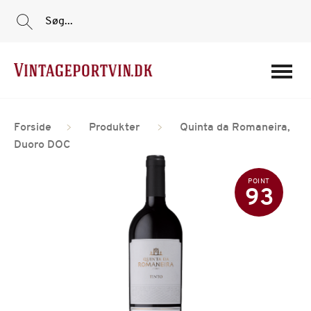
Søg...
Portvine
Forside
Produkter
Quinta da Romaneira,
Vin
Duoro DOC
Tilbud
POINT
Film
93
Portvinshuse
Om os
Min Konto
Login