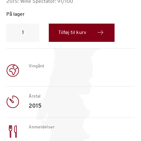
2015: Wine Spectator: 91/100
På lager
Quinta
da
Tilføj til kurv
Romaneira
Tinto
2015
antal
Vingård
Årstal
2015
Anmeldelser