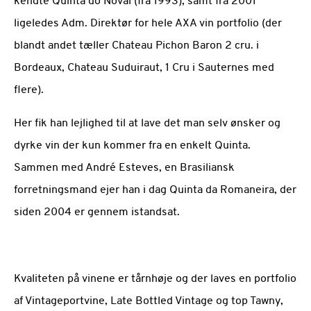
kendte Quinta do Noval (fra 1993), samt fra 2001
ligeledes Adm. Direktør for hele AXA vin portfolio (der
blandt andet tæller Chateau Pichon Baron 2 cru. i
Bordeaux, Chateau Suduiraut, 1 Cru i Sauternes med
flere).
Her fik han lejlighed til at lave det man selv ønsker og
dyrke vin der kun kommer fra en enkelt Quinta.
Sammen med André Esteves, en Brasiliansk
forretningsmand ejer han i dag Quinta da Romaneira, der
siden 2004 er gennem istandsat.
Kvaliteten på vinene er tårnhøje og der laves en portfolio
af Vintageportvine, Late Bottled Vintage og top Tawny,