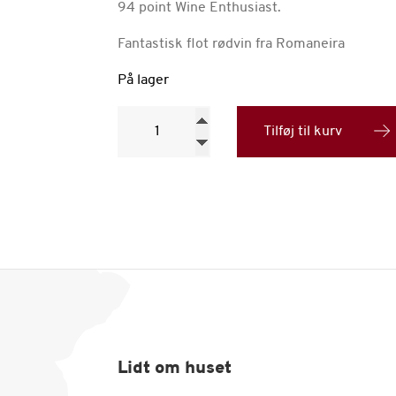
94 point Wine Enthusiast.
Fantastisk flot rødvin fra Romaneira
På lager
Quinta
da
Tilføj til kurv
Romaneira
Reserva,
2009
antal
Lidt om huset