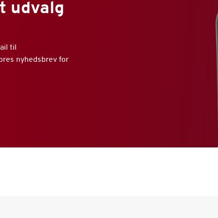
t udvalg
l til
vores nyhedsbrev for