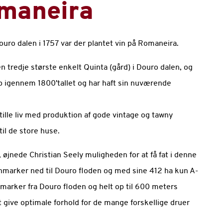
omaneira
ro dalen i 1757 var der plantet vin på Romaneira.
 tredje største enkelt Quinta (gård) i Douro dalen, og
op igennem 1800'tallet og har haft sin nuværende
ille liv med produktion af gode vintage og tawny
til de store huse.
 øjnede Christian Seely muligheden for at få fat i denne
nmarker ned til Douro floden og med sine 412 ha kun A-
marker fra Douro floden og helt op til 600 meters
t give optimale forhold for de mange forskellige druer