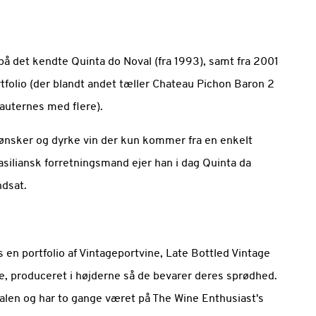
 på det kendte Quinta do Noval (fra 1993), samt fra 2001
rtfolio (der blandt andet tæller Chateau Pichon Baron 2
Sauternes med flere).
lv ønsker og dyrke vin der kun kommer fra en enkelt
iliansk forretningsmand ejer han i dag Quinta da
dsat.
s en portfolio af Vintageportvine, Late Bottled Vintage
e, produceret i højderne så de bevarer deres sprødhed.
alen og har to gange været på The Wine Enthusiast's