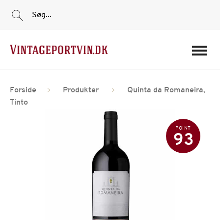
Søg...
Portvine
Forside
Produkter
Quinta da Romaneira,
Vin
Tinto
Tilbud
POINT
Film
93
Portvinshuse
Om os
Min Konto
Login