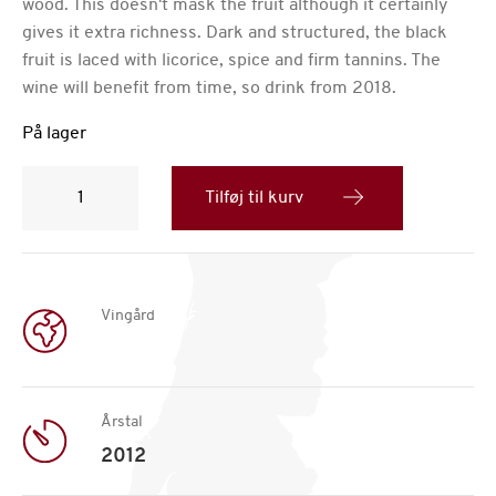
wood. This doesn't mask the fruit although it certainly
gives it extra richness. Dark and structured, the black
fruit is laced with licorice, spice and firm tannins. The
wine will benefit from time, so drink from 2018.
På lager
Quinta
da
Tilføj til kurv
Romaneira
Tinto,
2012
antal
Vingård
Årstal
2012