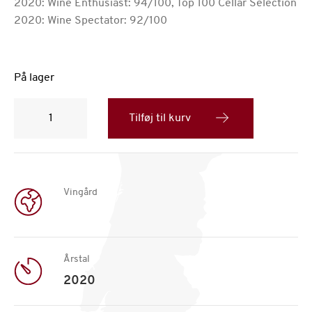
2020: Wine Enthusiast: 94/100, Top 100 Cellar Selection
​2020: Wine Spectator: 92/100
På lager
Quinta
da
Tilføj til kurv
Romaneira
vintage
2020
antal
Vingård
Årstal
2020