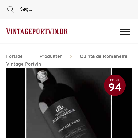
Søg...
Portvine
Forside
Produkter
Quinta da Romaneira,
Vin
Vintage Portvin
Tilbud
POINT
Film
94
Portvinshuse
Om os
Min Konto
Login