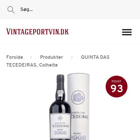
Søg...
Portvine
Forside
Produkter
QUINTA DAS
Vin
TECEDEIRAS, Colheita
Tilbud
POINT
Film
93
Portvinshuse
Om os
Min Konto
Login