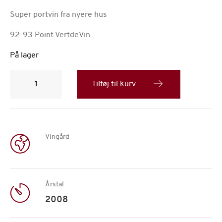
Super portvin fra nyere hus
92-93 Point VertdeVin
På lager
QUINTA
DAS
Tilføj til kurv
TECEDEIRAS
Colheita
2008
antal
Vingård
Årstal
2008