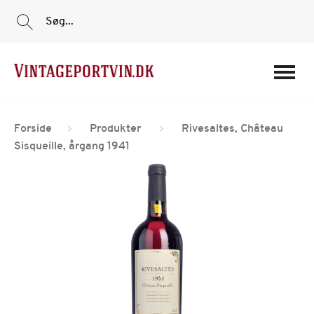
Søg...
Portvine
Forside
Produkter
Rivesaltes, Château
Vin
Sisqueille, årgang 1941
Tilbud
Film
Portvinshuse
Om os
Min Konto
Login