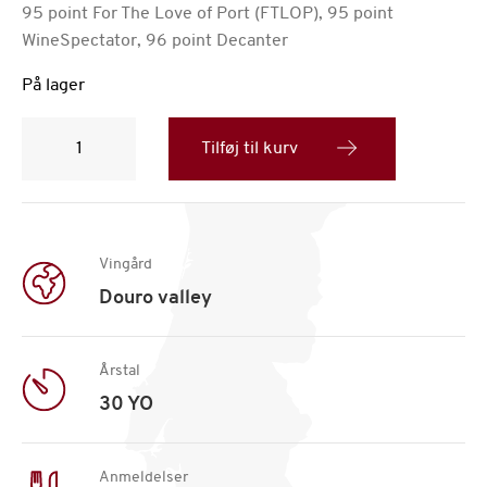
95 point For The Love of Port (FTLOP), 95 point
WineSpectator, 96 point Decanter
På lager
Sandeman
30
Tilføj til kurv
YO
Tawny
antal
Vingård
Douro valley
Årstal
30 YO
Anmeldelser