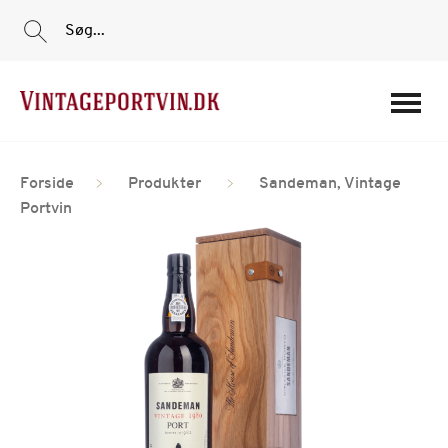
Søg...
Portvine
Forside
Produkter
Sandeman, Vintage
Vin
Portvin
Tilbud
Film
Portvinshuse
Om os
Min Konto
Login