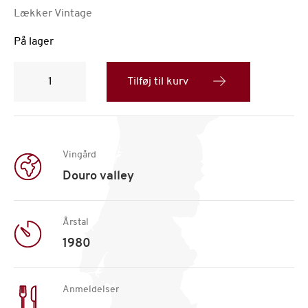
Lækker Vintage
På lager
Sandeman,
årgang
Tilføj til kurv
1980
antal
Vingård
Douro valley
Årstal
1980
Anmeldelser