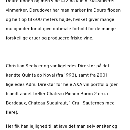
Douro floden og med sine 412 ha kun A-klassificeret
vinmarker. Derudover har man marker fra Douro floden
og helt op til 600 meters højde, hvilket giver mange
muligheder for at give optimale forhold for de mange
forskellige druer og producere friske vine.
Christian Seely er og var ligeledes Direktør på det
kendte Quinta do Noval (fra 1993), samt fra 2001
ligeledes Adm. Direktør for hele AXA vin portfolio (der
blandt andet tæller Chateau Pichon Baron 2 cru. i
Bordeaux, Chateau Suduiraut, 1 Cru i Sauternes med
flere).
Her fik han lejlighed til at lave det man selv ønsker og