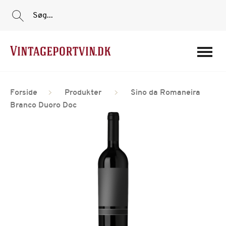
Søg...
Portvine
Forside
Produkter
Sino da Romaneira
Vin
Branco Duoro Doc
Tilbud
Film
Portvinshuse
Om os
Min Konto
Login