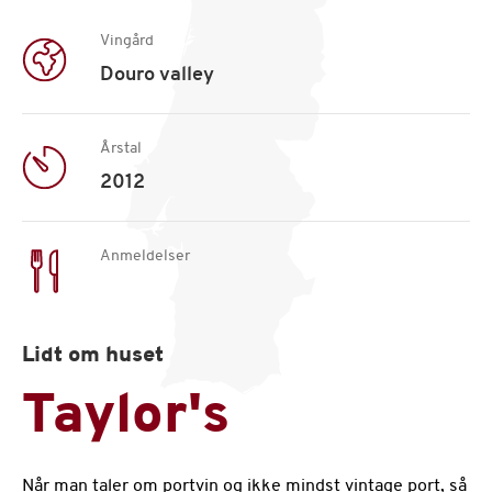
Portvin,
årgang
2012
Vingård
antal
Douro valley
Årstal
2012
Anmeldelser
Lidt om huset
Taylor's
Når man taler om portvin og ikke mindst vintage port, så