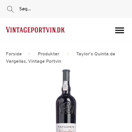
Søg...
Portvine
Forside
Produkter
Taylor's Quinta de
Vin
Vargellas, Vintage Portvin
Tilbud
Film
Portvinshuse
Om os
Min Konto
Login