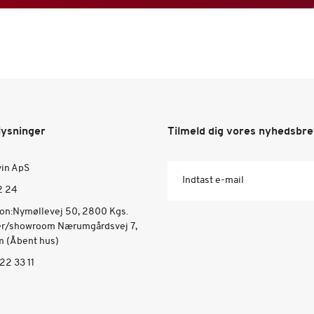
lysninger
Tilmeld dig vores nyhedsbr
vin ApS
Indtast e-mail
2 24
ion:Nymøllevej 50, 2800 Kgs.
er/showroom Nærumgårdsvej 7,
 (Åbent hus)
22 33 11