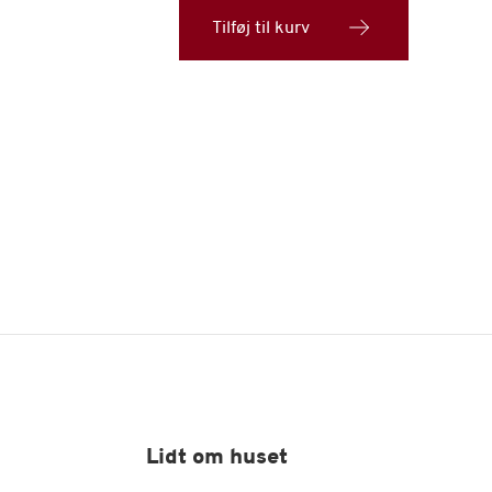
Martinez,
årgang
Tilføj til kurv
1955
antal
Lidt om huset