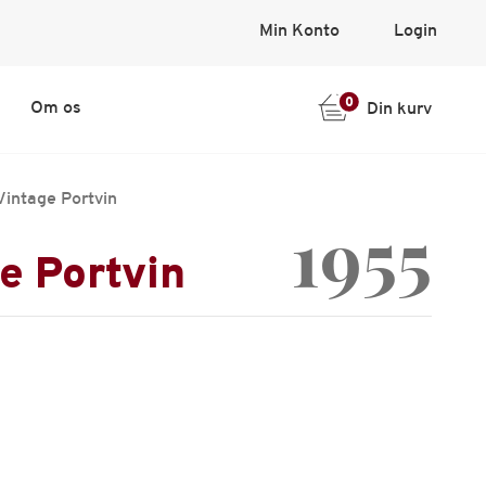
Min Konto
Login
0
Om os
Din kurv
Vintage Portvin
1955
e Portvin