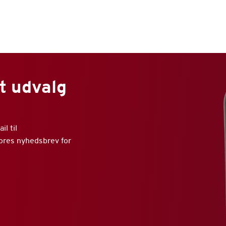
t udvalg
l til
vores nyhedsbrev for