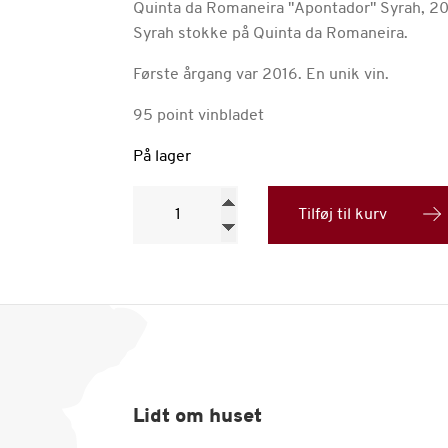
Quinta da Romaneira "Apontador" Syrah, 20
Syrah stokke på Quinta da Romaneira.
Første årgang var 2016. En unik vin.
95 point vinbladet
På lager
Quinta
da
Tilføj til kurv
Romaneira
"Apontador"
Syrah,
2016
antal
Lidt om huset