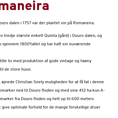
omaneira
ro dalen i 1757 var der plantet vin på Romaneira.
 tredje største enkelt Quinta (gård) i Douro dalen, og
op igennem 1800'tallet og har haft sin nuværende
ille liv med produktion af gode vintage og tawny
til de store huse.
 øjnede Christian Seely muligheden for at få fat i denne
nmarker ned til Douro floden og med sine 412 ha kun A-
marker fra Douro floden og helt op til 600 meters
t give optimale forhold for de mange forskellige druer