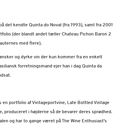
 på det kendte Quinta do Noval (fra 1993), samt fra 2001
rtfolio (der blandt andet tæller Chateau Pichon Baron 2
Sauternes med flere).
lv ønsker og dyrke vin der kun kommer fra en enkelt
iliansk forretningsmand ejer han i dag Quinta da
dsat.
s en portfolio af Vintageportvine, Late Bottled Vintage
e, produceret i højderne så de bevarer deres sprødhed.
alen og har to gange været på The Wine Enthusiast's