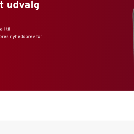
t udvalg
l til
vores nyhedsbrev for