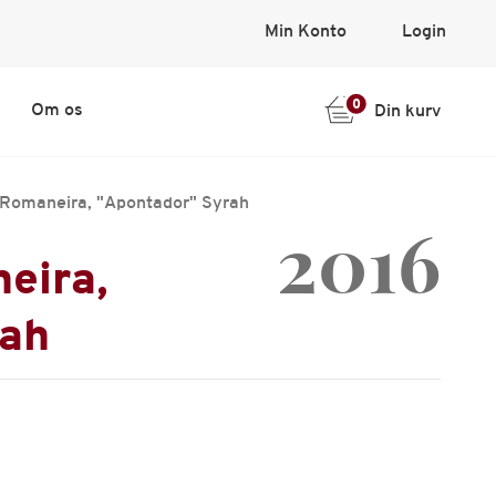
Min Konto
Login
0
Om os
Din kurv
 Romaneira, "Apontador" Syrah
2016
eira,
rah