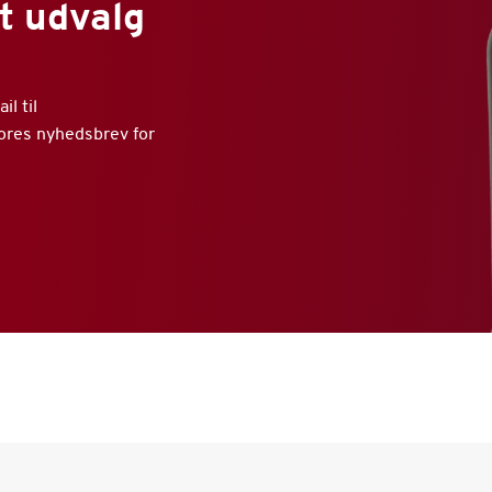
t udvalg
l til
vores nyhedsbrev for