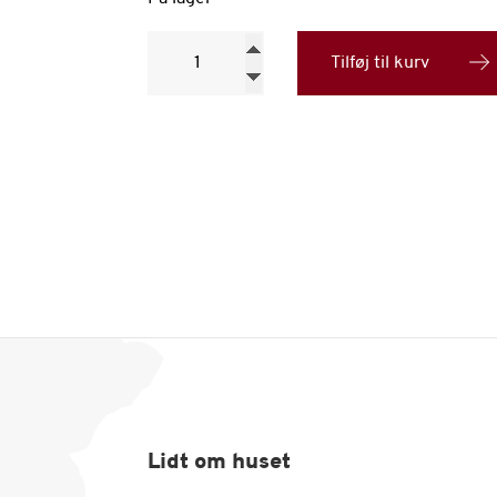
Quinta
da
Tilføj til kurv
Romaneira
Syrah,
2014
antal
Lidt om huset