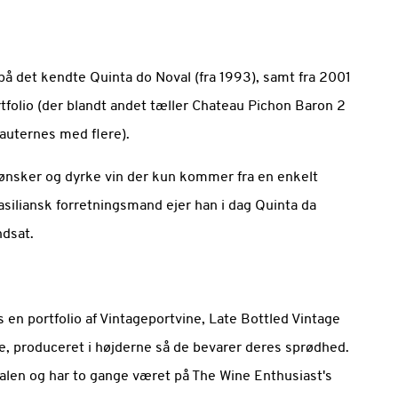
 på det kendte Quinta do Noval (fra 1993), samt fra 2001
rtfolio (der blandt andet tæller Chateau Pichon Baron 2
Sauternes med flere).
lv ønsker og dyrke vin der kun kommer fra en enkelt
iliansk forretningsmand ejer han i dag Quinta da
dsat.
s en portfolio af Vintageportvine, Late Bottled Vintage
e, produceret i højderne så de bevarer deres sprødhed.
alen og har to gange været på The Wine Enthusiast's