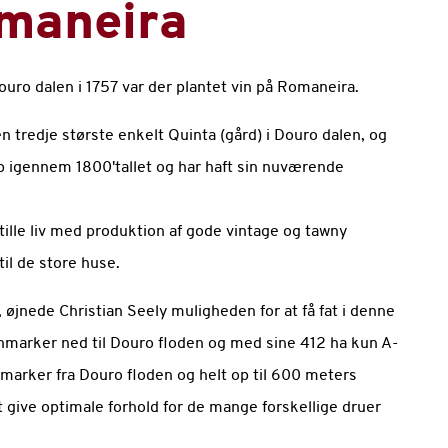
omaneira
ro dalen i 1757 var der plantet vin på Romaneira.
 tredje største enkelt Quinta (gård) i Douro dalen, og
op igennem 1800'tallet og har haft sin nuværende
ille liv med produktion af gode vintage og tawny
til de store huse.
 øjnede Christian Seely muligheden for at få fat i denne
nmarker ned til Douro floden og med sine 412 ha kun A-
marker fra Douro floden og helt op til 600 meters
t give optimale forhold for de mange forskellige druer