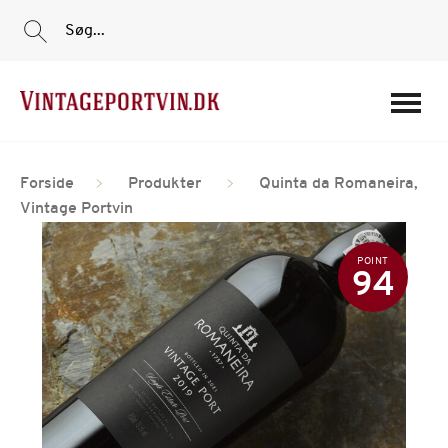
Søg...
Portvine
Forside
Produkter
Quinta da Romaneira,
Vin
Vintage Portvin
Tilbud
POINT
Film
94
Portvinshuse
Om os
Min Konto
Login