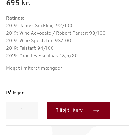
695 kr.
Ratings:
2019: James Suckling: 92/100
2019: Wine Advocate / Robert Parker: 93/100
2019: Wine Spectator: 93/100
2019: Falstaff: 94/100
2019: Grandes Escolhas: 18,5/20
Meget limiteret mængder
På lager
Quinta
da
Tilføj til kurv
Romaneira
vintage
2019
antal