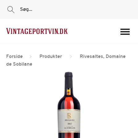
Søg...
Portvine
Forside
Produkter
Rivesaltes, Domaine
Vin
de Sobilane
Tilbud
Film
Portvinshuse
Om os
Min Konto
Login