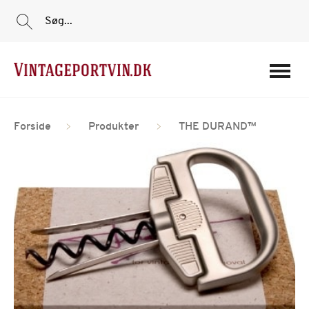
Søg...
Portvine
Forside
Produkter
THE DURAND™
Vin
Tilbud
Film
Portvinshuse
Om os
Min Konto
Login