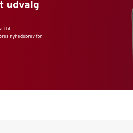
t udvalg
l til
vores nyhedsbrev for