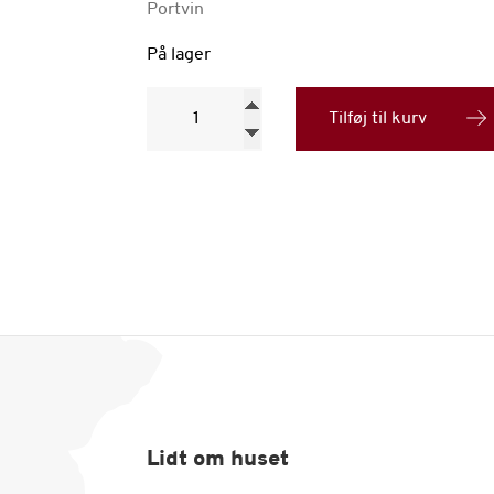
Portvin
På lager
Quinta
da
Tilføj til kurv
Romaneira
vintage
port
2000
antal
Lidt om huset