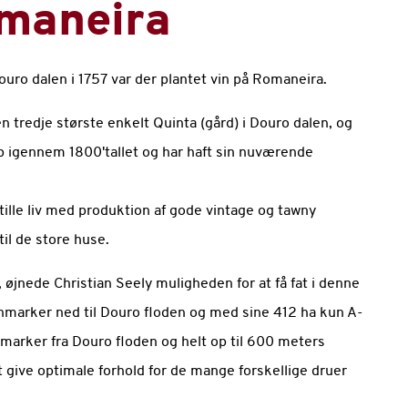
omaneira
ro dalen i 1757 var der plantet vin på Romaneira.
 tredje største enkelt Quinta (gård) i Douro dalen, og
op igennem 1800'tallet og har haft sin nuværende
ille liv med produktion af gode vintage og tawny
til de store huse.
 øjnede Christian Seely muligheden for at få fat i denne
nmarker ned til Douro floden og med sine 412 ha kun A-
marker fra Douro floden og helt op til 600 meters
t give optimale forhold for de mange forskellige druer