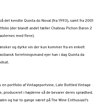
 på det kendte Quinta do Noval (fra 1993), samt fra 2001
rtfolio (der blandt andet tæller Chateau Pichon Baron 2
Sauternes med flere).
lv ønsker og dyrke vin der kun kommer fra en enkelt
iliansk forretningsmand ejer han i dag Quinta da
dsat.
s en portfolio af Vintageportvine, Late Bottled Vintage
e, produceret i højderne så de bevarer deres sprødhed.
alen og har to gange været på The Wine Enthusiast's